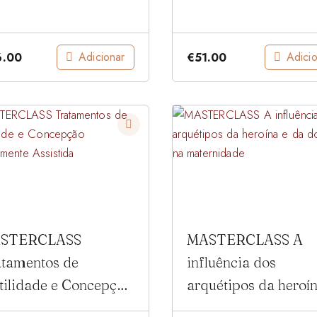
Adicionar
Adici
6.00
€
51.00
STERCLASS
MASTERCLASS A
atamentos de
influência dos
tilidade e Concepção
arquétipos da heroín
icamente Assistida
da donzela na