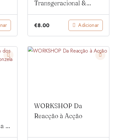
Transgeracional &
Concepção Consciente
onar
Adicionar
€
8.00
WORKSHOP Da
Reacção à Acção
a e