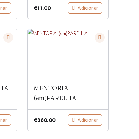
onar
Adicionar
€
11.00
LHA
MENTORIA
(em)PARELHA
onar
Adicionar
€
380.00