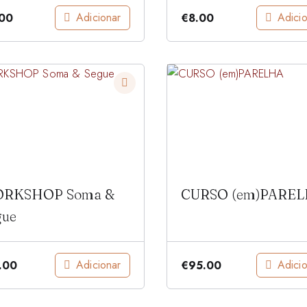
maternidade
Adicionar
Adici
.00
€
8.00
RKSHOP Soma &
CURSO (em)PARE
gue
Adicionar
Adici
.00
€
95.00