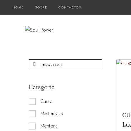
Skip
HOME
SOBRE
CONTACTOS
to
content
Categoria
Curso
Masterclass
CU
Lu
Mentoria