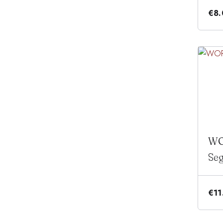
€
8
WO
Se
€
11