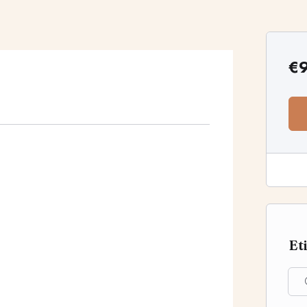
€
Et
 vossa relação.