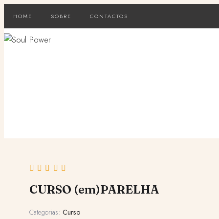
Skip
HOME
SOBRE
CONTACTOS
to
content
CURSO (em)PARELHA
Categorias:
Curso