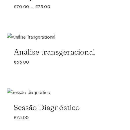
Price
€
70.00
–
€
75.00
range:
€70.00
through
€75.00
Análise transgeracional
€
65.00
Sessão Diagnóstico
€
75.00