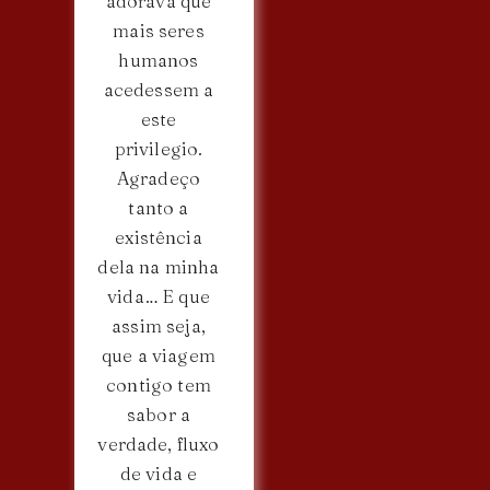
adorava que
mais seres
humanos
acedessem a
este
privilegio.
Agradeço
tanto a
existência
dela na minha
vida… E que
assim seja,
que a viagem
contigo tem
sabor a
verdade, fluxo
de vida e