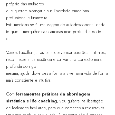
próprio das mulheres
que querem alcançar a sua liberdade emocional,
profissional e financeira.
Esta mentoria será uma viagem de autodescoberta, onde
te guio a mergulhar nas camadas mais profundas do teu
eu.
Vamos trabalhar juntas para desvendar padrões limitantes,
reconhecer a tua essência e cultivar uma conexão mais
profunda contigo
mesma, ajudando-te desta forma a viver uma vida de forma
mais consciente e intuitiva.
Com f
erramentas práticas da abordagem
sistémica e life coaching
, vou guiar-te na libertação
de lealdades familiares, para que comeces a reescrever
um novo capítulo na tua vida. A mentoria não é apenas