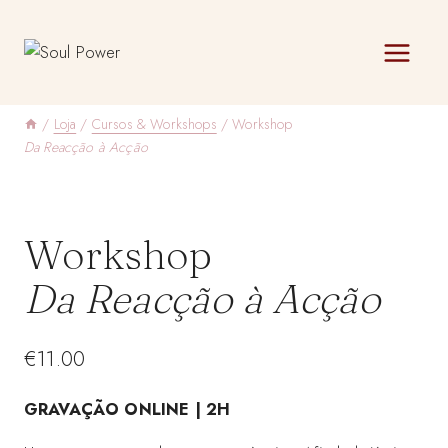
Skip
to
content
/
Loja
/
Cursos & Workshops
/
Workshop
Da Reacção à Acção
Workshop
Da Reacção à Acção
€
11.00
GRAVAÇÃO ONLINE | 2H