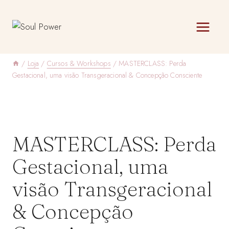
Skip
to
content
/
Loja
/
Cursos & Workshops
/
MASTERCLASS: Perda
Gestacional, uma visão Transgeracional & Concepção Consciente
MASTERCLASS: Perda
Gestacional, uma
visão Transgeracional
& Concepção