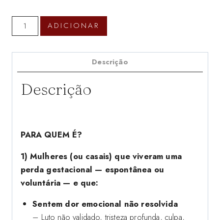
Quantidade
ADICIONAR
de
MASTERCLASS:
Perda
Descrição
Gestacional,
Descrição
uma
visão
Transgeracional
&
PARA QUEM É?
Concepção
Consciente
1) Mulheres (ou casais) que viveram uma
perda gestacional — espontânea ou
voluntária — e que:
Sentem dor emocional não resolvida
– Luto não validado, tristeza profunda, culpa,