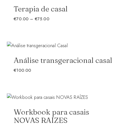
Terapia de casal
Price
€
70.00
–
€
75.00
range:
€70.00
through
€75.00
Análise transgeracional casal
€
100.00
Workbook para casais
NOVAS RAÍZES