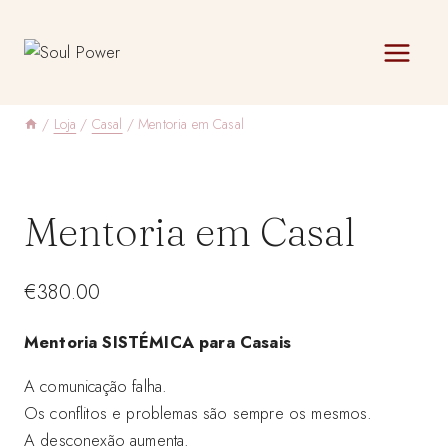
Skip
to
content
/
Loja
/
Casal
/
Mentoria em Casal
Mentoria em Casal
€
380.00
Mentoria SISTÉMICA para Casais
A comunicação falha.
Os conflitos e problemas são sempre os mesmos.
A desconexão aumenta.