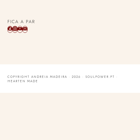
FICA A PAR
COPYRIGHT ANDREIA MADEIRA · 2026 · SOULPOWER.PT ·
HEARTEN MADE
Review Cart
Nenhum produto no carrinho.