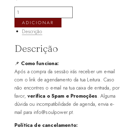
Quantidade
de
ADICIONAR
Leitura
Descrição
Mapa
Natal
Descrição
Arquétipos
📌
Como funciona:
Após a compra da sessão irás receber um e-mail
com o link de agendamento da tua Leitura. Caso
não encontres o e-mail na tua caixa de entrada, por
favor,
verifica o Spam e Promoções
. Alguma
dúvida ou incompatibilidade de agenda, envia e-
mail para info@soulpower.pt.
Política de cancelamento: