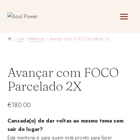
Skip
to
content
/
Loja
/
Mentoria
/
Avançar com FOCO Parcelado 2X
Avançar com FOCO
Parcelado 2X
€
180.00
Cansada(o) de dar voltas ao mesmo tema sem
sair do lugar?
Esta mentoria é para quem está pronto para fazer