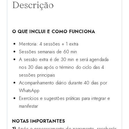
Descrição
Parcelado
2X
O QUE INCLUI E COMO FUNCIONA
Mentoria: 4 sessões + 1 extra
Sessões semanais de 60 min
A sessão extra é de 30 min e será agendada
nos 30 dias após o término do ciclo das 4
sessões principais
Acompanhamento diário durante 40 dias por
WhatsApp
Exercícios e sugestões práticas para integrar e
manifestar
NOTAS IMPORTANTES
1)
Após o processamento do pagamento, receberás