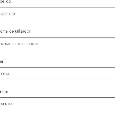
pelido
ome de utilizador
mail
enha