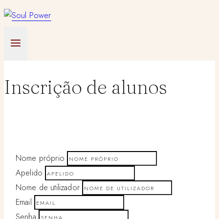
Skip
to
content
Inscrição de alunos
Nome próprio
Apelido
Nome de utilizador
Email
Senha