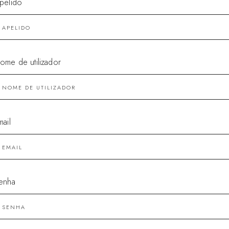
pelido
ome de utilizador
mail
enha